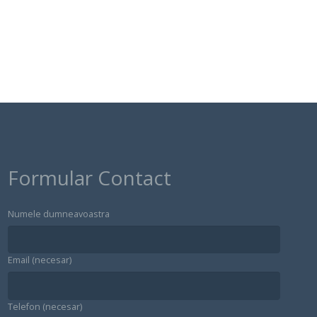
Formular Contact
Numele dumneavoastra
Email (necesar)
Telefon (necesar)