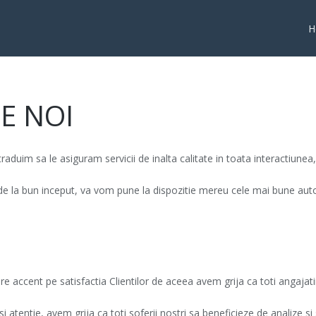
H
E NOI
duim sa le asiguram servicii de inalta calitate in toata interactiunea, in
e la bun inceput, va vom pune la dispozitie mereu cele mai bune autov
accent pe satisfactia Clientilor de aceea avem grija ca toti angajatii
 si atentie, avem grija ca toti soferii nostri sa beneficieze de analize