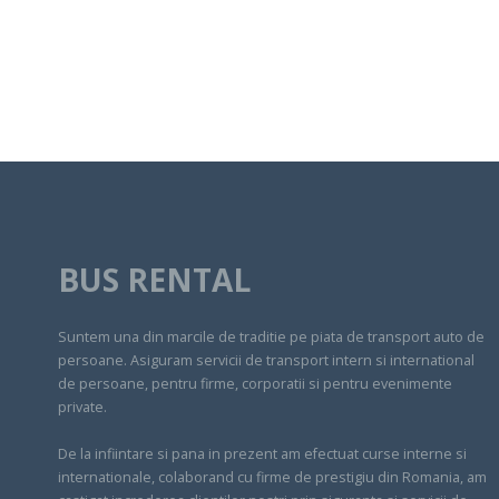
BUS RENTAL
Suntem una din marcile de traditie pe piata de transport auto de
persoane. Asiguram servicii de transport intern si international
de persoane, pentru firme, corporatii si pentru evenimente
private.
De la infiintare si pana in prezent am efectuat curse interne si
internationale, colaborand cu firme de prestigiu din Romania, am