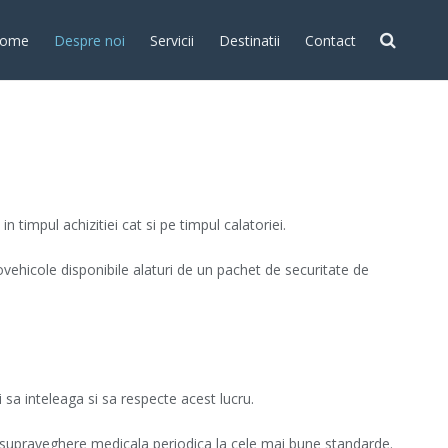
ome
Despre noi
Servicii
Destinatii
Contact
 timpul achizitiei cat si pe timpul calatoriei.
ehicole disponibile alaturi de un pachet de securitate de
 sa inteleaga si sa respecte acest lucru.
 si supraveghere medicala periodica la cele mai bune standarde.