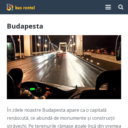
Home
Budapesta
Despre noi
Servicii
Destinatii
Contact
În zilele noastre Budapesta apare ca o capitală
renăscută, ce abundă de monumente și construcții
străvechi. Pe terenurile rămase goale încă din vremea